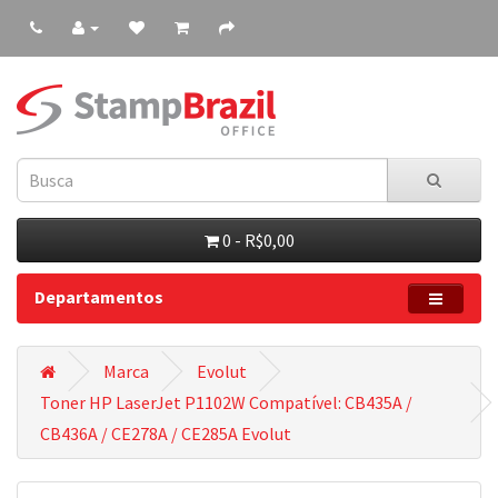
0 - R$0,00
Departamentos
Marca
Evolut
Toner HP LaserJet P1102W Compatível: CB435A /
CB436A / CE278A / CE285A Evolut