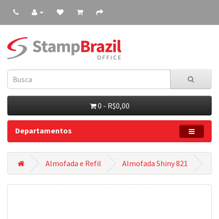
0 - R$0,00
Departamentos
Almofada e Refil
Almofada Shiny 821