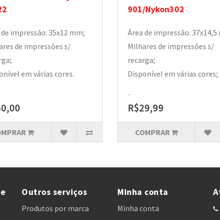
22
901/Nykon302
 de impressão: 35x12 mm;
Área de impressão: 37x14,
ares de impressões s/
Milhares de impressões s/
rga;
recarga;
onível em várias cores.
Disponível em várias cores;
..
0,00
R$29,99
OMPRAR
COMPRAR
te
Outros serviços
Minha conta
A
Produtos por marca
Minha conta