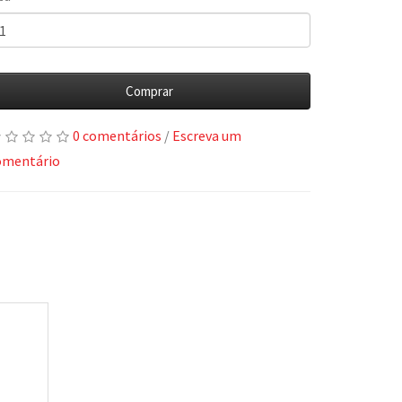
Comprar
0 comentários
/
Escreva um
omentário