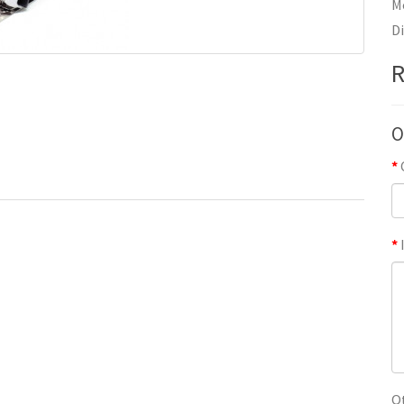
M
D
R
O
Q