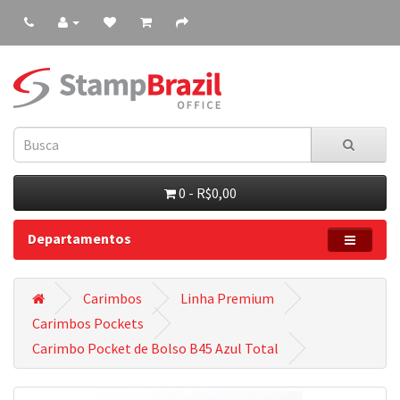
0 - R$0,00
Departamentos
Carimbos
Linha Premium
Carimbos Pockets
Carimbo Pocket de Bolso B45 Azul Total