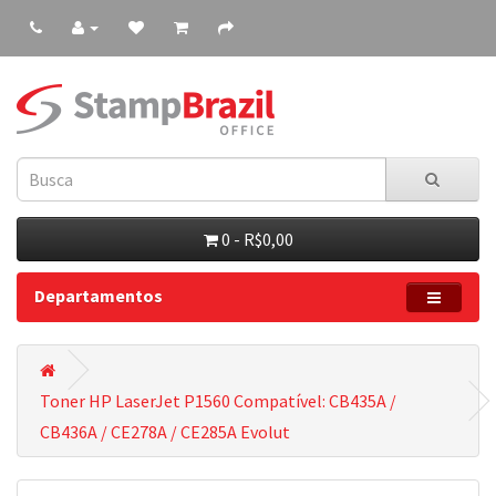
0 - R$0,00
Departamentos
Toner HP LaserJet P1560 Compatível: CB435A /
CB436A / CE278A / CE285A Evolut