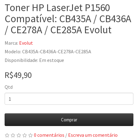
Toner HP LaserJet P1560
Compatível: CB435A / CB436A
/ CE278A / CE285A Evolut
Marca:
Evolut
Modelo: CB435A-CB436A-CE278A-CE285A
Disponibilidade: Em estoque
R$49,90
Qtd
Comprar
0 comentários
/
Escreva um comentário