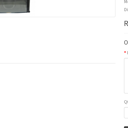
M
D
R
O
Q