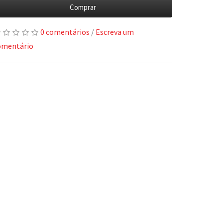
Comprar
0 comentários
/
Escreva um
omentário