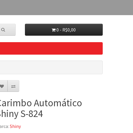
0 - R$0,00
Carimbo Automático
Shiny S-824
arca:
Shiny