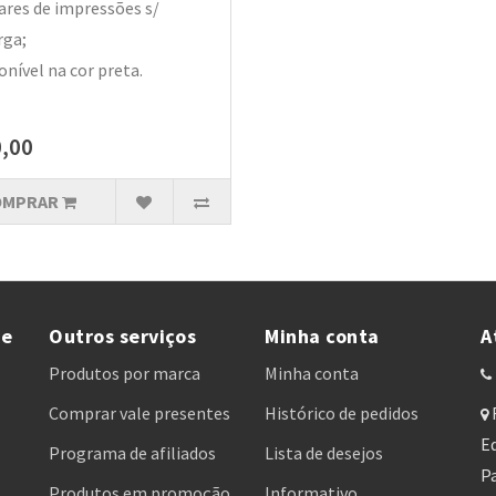
ares de impressões s/
rga;
onível na cor preta.
,00
OMPRAR
te
Outros serviços
Minha conta
A
Produtos por marca
Minha conta
Comprar vale presentes
Histórico de pedidos
Ed
Programa de afiliados
Lista de desejos
Pa
Produtos em promoção
Informativo