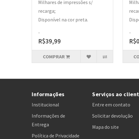
Milhares de impressões s/
Milh
recarga;
reca
Disponível na cor preta.
Disp
..
..
R$39,99
R$0
COMPRAR
C
Informações
Serviços ao clien
Institucional
Entre em contato
Informações de
Solicitar devolução
Entrega
Mapa do site
Política de Privacidade