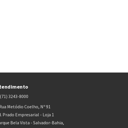
tendimento
(71) 3243-8000
Rua Metódio Coelho, Nº 91
. Prado Empresarial - Loja 1
rque Bela Vista - Salvador-Bahia,