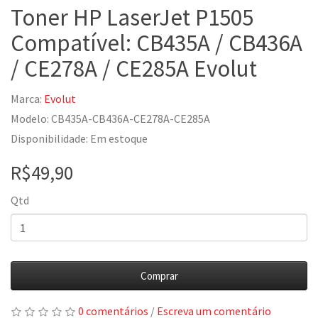
Toner HP LaserJet P1505
Compatível: CB435A / CB436A
/ CE278A / CE285A Evolut
Marca:
Evolut
Modelo: CB435A-CB436A-CE278A-CE285A
Disponibilidade: Em estoque
R$49,90
Qtd
Comprar
0 comentários
/
Escreva um comentário