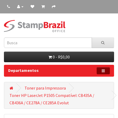
0 - R$0,00
Departamentos
Toner para Impressora
Toner HP LaserJet P1505 Compatível: CB435A /
CB436A / CE278A / CE285A Evolut