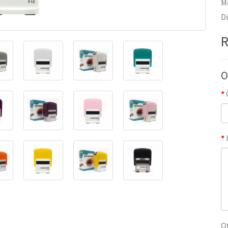
Mo
D
R
O
Q