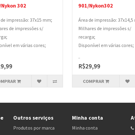
/Nykon 302
901/Nykon302
 de impressão: 37x15 mm;
Área de impressão: 37x14,
ares de impressões s/
Milhares de impressões s/
rga;
recarga;
onível em várias cores;
Disponível em várias cores;
..
9,99
R$29,99
OMPRAR
COMPRAR
te
Outros serviços
Minha conta
A
Produtos por marca
Minha conta