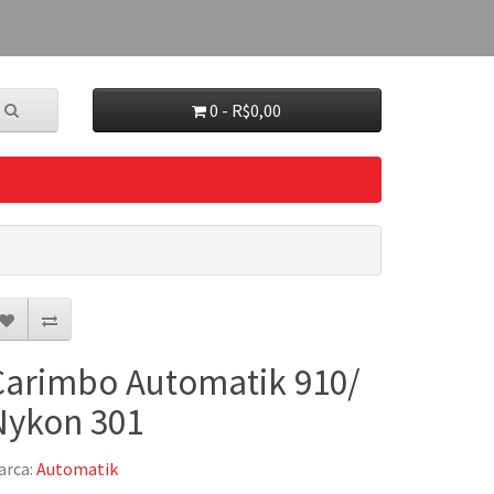
0 - R$0,00
Carimbo Automatik 910/
Nykon 301
arca:
Automatik