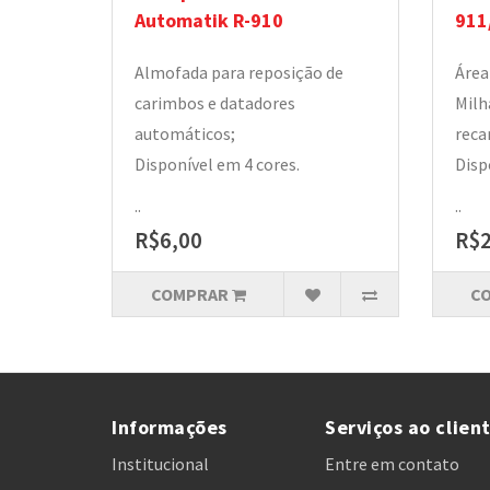
Automatik R-910
911
Almofada para reposição de
Área
carimbos e datadores
Milh
automáticos;
reca
Disponível em 4 cores.
Disp
..
..
R$6,00
R$2
COMPRAR
C
Informações
Serviços ao clien
Institucional
Entre em contato