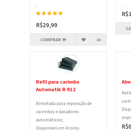
..
..
R$1
R$29,99
C
COMPRAR
Refil para carimbo
Alm
Automatik R-912
Refi
cari
Almofada para reposição de
Disp
carimbos e datadores
impr
automáticos;
R$0
Disponível em 4 cores.