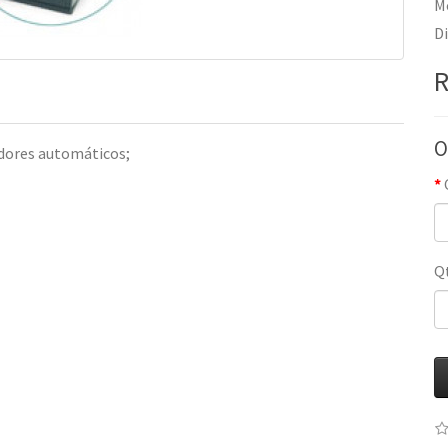
M
D
R
O
dores automáticos;
Q