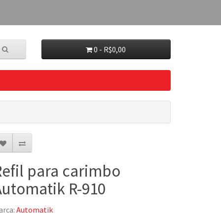
0 - R$0,00
Refil para carimbo
Automatik R-910
arca:
Automatik