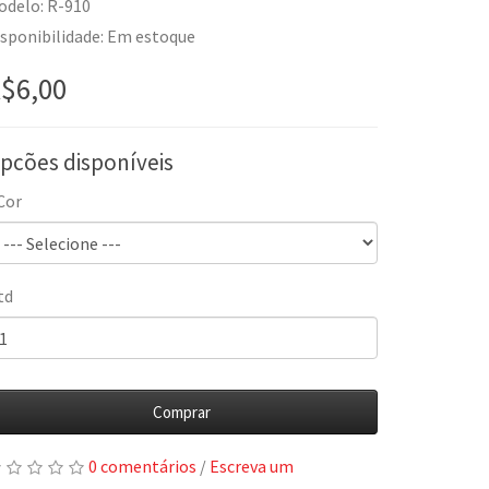
odelo: R-910
isponibilidade: Em estoque
$6,00
pcões disponíveis
Cor
td
Comprar
0 comentários
/
Escreva um